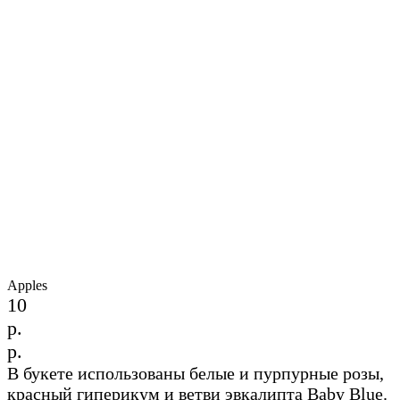
Apples
10
р.
р.
В букете использованы белые и пурпурные розы,
красный гиперикум и ветви эвкалипта Baby Blue.