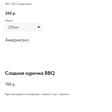
SKU:
SKU:
Американо
260
р.
объем
Американо
Сладкая курочка BBQ
780
р.
Куриная грудка в панировке, сладкий соус, огурчики