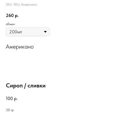
SKU:
SKU:
Американо
260
р.
объем
Американо
Сироп / сливки
100
р.
30 гр