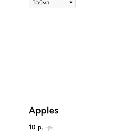
Apples
10
р.
р.