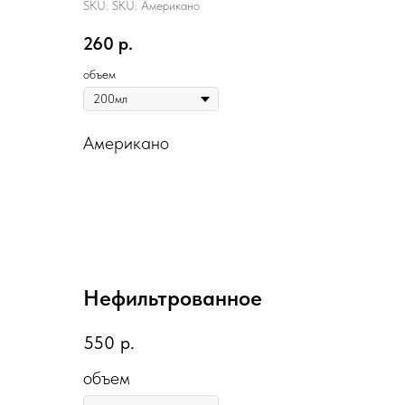
SKU:
SKU:
Американо
260
р.
объем
Американо
Нефильтрованное
550
р.
объем