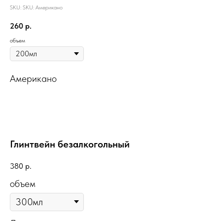
SKU:
SKU:
Американо
260
р.
объем
Американо
Глинтвейн безалкогольный
380
р.
объем