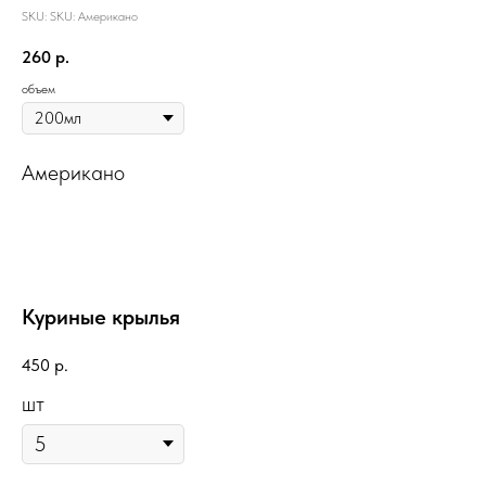
SKU:
SKU:
Американо
260
р.
объем
Американо
Куриные крылья
450
р.
шт