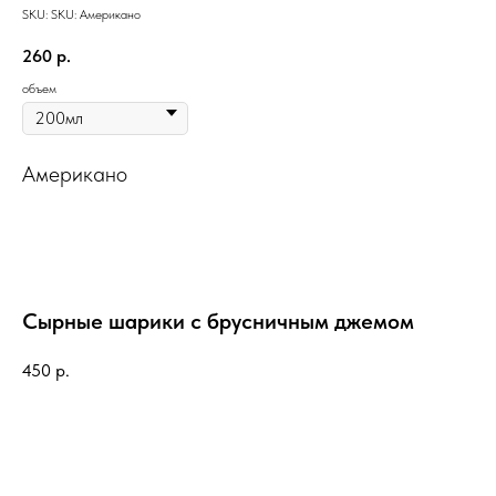
SKU:
SKU:
Американо
260
р.
объем
Американо
Сырные шарики с брусничным джемом
450
р.