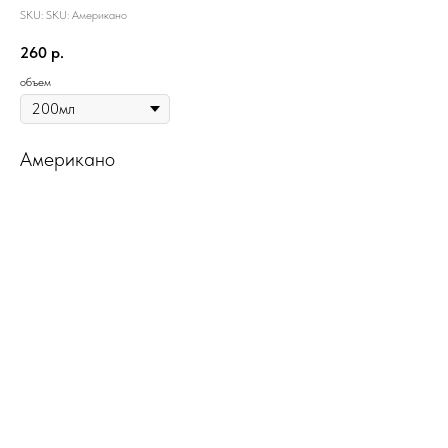
SKU:
SKU:
Американо
260
р.
объем
Американо