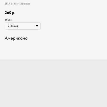
SKU:
SKU:
Американо
260
р.
объем
Американо