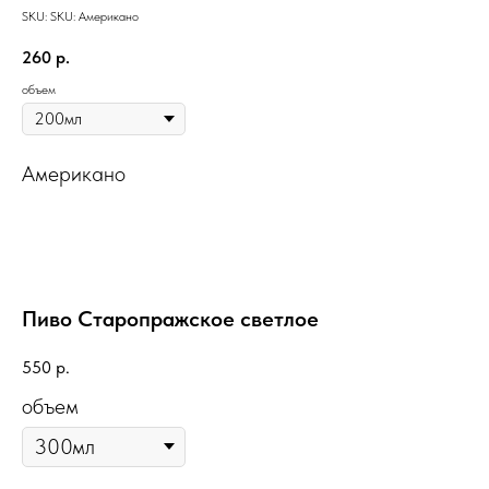
SKU:
SKU:
Американо
260
р.
объем
Американо
Пиво Старопражское cветлое
550
р.
объем