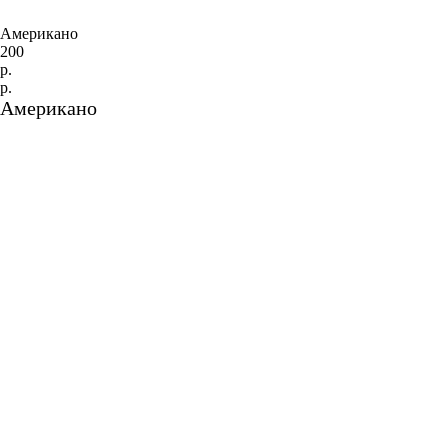
Американо
200
р.
р.
Американо