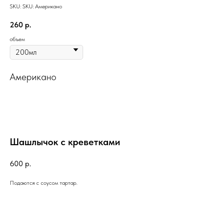
SKU:
SKU:
Американо
260
р.
объем
Американо
Шашлычок с креветками
600
р.
Подаются с соусом тартар.