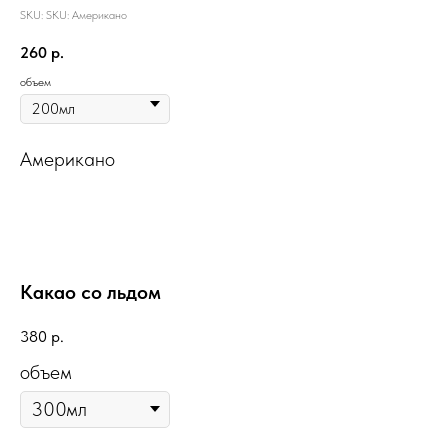
SKU:
SKU:
Американо
260
р.
объем
Американо
Какао со льдом
380
р.
объем