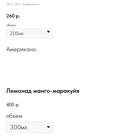
SKU:
SKU:
Американо
260
р.
объем
Американо
Лимонад манго-маракуйя
400
р.
объем