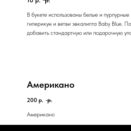
10
р.
р.
В букете использованы белые и пурпурные
гиперикум и ветви эвкалипта Baby Blue. 
добавить стандартную или подарочную упа
Американо
200
р.
р.
Американо