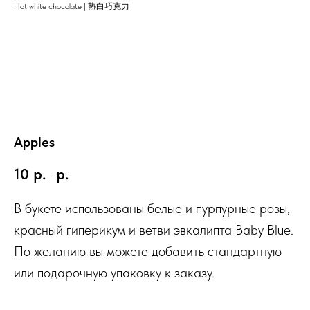
Hot white chocolate | 热白巧克力
Apples
10
р.
р.
В букете использованы белые и пурпурные розы,
красный гиперикум и ветви эвкалипта Baby Blue.
По желанию вы можете добавить стандартную
или подарочную упаковку к заказу.