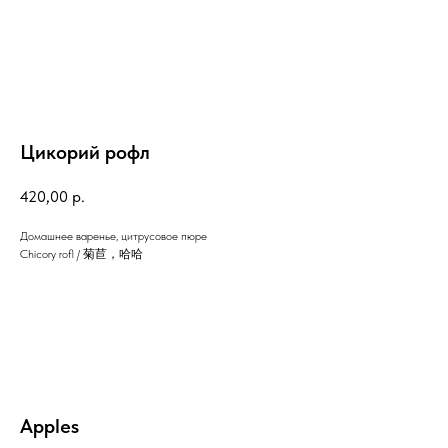
Цикорий рофл
420,00
р.
Домашнее варенье, цитрусовое пюре
Chicory rofl / 菊苣，哈哈
Apples