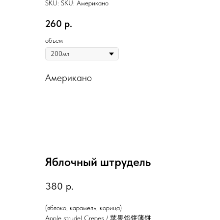
SKU:
SKU:
Американо
260
р.
объем
Американо
Яблочный штрудель
380
р.
(яблоко, карамель, корица)
Apple strudel Crepes / 苹果馅饼薄饼