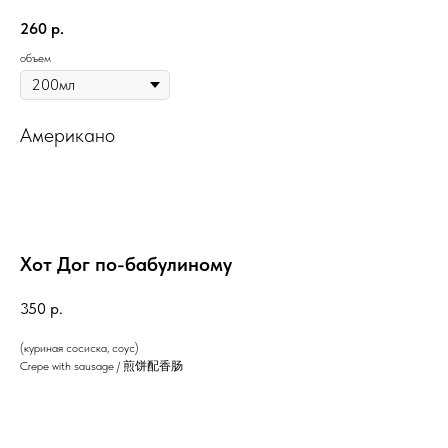
260
р.
объем
Американо
Хот Дог по-бабулиному
350
р.
(куриная сосиска, соус)
Crepe with sausage / 煎饼配香肠