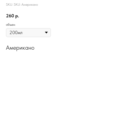
SKU:
SKU:
Американо
260
р.
объем
Американо