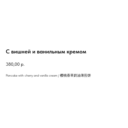
С вишней и ванильным кремом
380,00
р.
Pancake with cherry and vanilla cream / 樱桃香草奶油薄煎饼