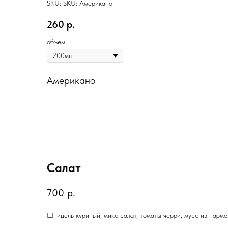
SKU:
SKU:
Американо
260
р.
объем
Американо
Салат
700
р.
Шницель куриный, микс салат, томаты черри, мусс из парм